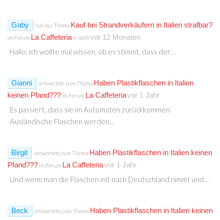
Gaby
Kauf bei Strandverkäufern in Italien strafbar?
hat das Thema
La Caffeteria
vor 12 Monaten
im Forum
erstellt
Hallo, ich wollte mal wissen, ob es stimmt, dass der…
Gianni
Haben Plastikflaschen in Italien
antwortete zum Thema
keinen Pfand???
La Caffeteria
vor 1 Jahr
im Forum
Es passiert, dass sie im Automaten zurückkommen.
Ausländische Flaschen werden…
Birgit
Haben Plastikflaschen in Italien keinen
antwortete zum Thema
Pfand???
La Caffeteria
vor 1 Jahr
im Forum
Und wenn man die Flaschen mit nach Deutschland nimmt und…
Beck
Haben Plastikflaschen in Italien keinen
antwortete zum Thema