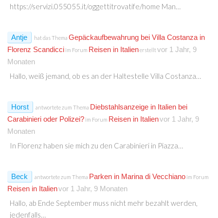
https://servizi.055055.it/oggettitrovatife/home Man…
Antje
Gepäckaufbewahrung bei Villa Costanza in
hat das Thema
Florenz Scandicci
Reisen in Italien
vor 1 Jahr, 9
im Forum
erstellt
Monaten
Hallo, weiß jemand, ob es an der Haltestelle Villa Costanza…
Horst
Diebstahlsanzeige in Italien bei
antwortete zum Thema
Carabinieri oder Polizei?
Reisen in Italien
vor 1 Jahr, 9
im Forum
Monaten
In Florenz haben sie mich zu den Carabinieri in Piazza…
Beck
Parken in Marina di Vecchiano
antwortete zum Thema
im Forum
Reisen in Italien
vor 1 Jahr, 9 Monaten
Hallo, ab Ende September muss nicht mehr bezahlt werden,
jedenfalls…