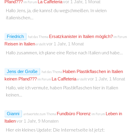
Pfand???
La Caffeteria
vor 1 Jahr, 1 Monat
im Forum
Hallo Jens, ja, die kannst du wegschmeißen. In vielen
italienischen…
Friedrich
Ersatzkanister in Italien möglich?
hat das Thema
im Forum
Reisen in Italien
vor 1 Jahr, 1 Monat
erstellt
Hallo zusammen, ich plane eine Reise nach Italien und habe…
Jens der Große
Haben Plastikflaschen in Italien
hat das Thema
keinen Pfand???
La Caffeteria
vor 1 Jahr, 1 Monat
im Forum
erstellt
Hallo, wie ich vermute, haben Plastikflaschen hier in Italien
keinen…
Gianni
Fundbüro Florenz
Leben in
antwortete zum Thema
im Forum
Italien
vor 1 Jahr, 9 Monaten
Hier ein kleines Update: Die Internetseite ist jetzt: