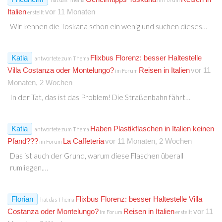
Italien
vor 11 Monaten
erstellt
Wir kennen die Toskana schon ein wenig und suchen dieses…
Katia
Flixbus Florenz: besser Haltestelle
antwortete zum Thema
Villa Costanza oder Montelungo?
Reisen in Italien
vor 11
im Forum
Monaten, 2 Wochen
In der Tat, das ist das Problem! Die Straßenbahn fährt…
Katia
Haben Plastikflaschen in Italien keinen
antwortete zum Thema
Pfand???
La Caffeteria
vor 11 Monaten, 2 Wochen
im Forum
Das ist auch der Grund, warum diese Flaschen überall
rumliegen.…
Florian
Flixbus Florenz: besser Haltestelle Villa
hat das Thema
Costanza oder Montelungo?
Reisen in Italien
vor 11
im Forum
erstellt