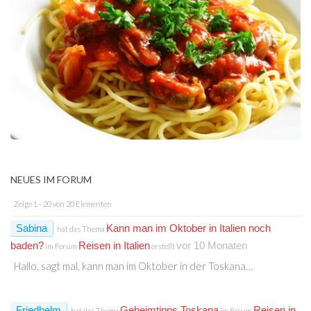
NEUES IM FORUM
Zeige 1 - 20 von 20 Elementen
Sabina
Kann man im Oktober in Italien noch
hat das Thema
baden?
Reisen in Italien
vor 10 Monaten
im Forum
erstellt
Hallo, sagt mal, kann man im Oktober in der Toskana…
Friedhelm
Geheimtipps Toskana
Reisen in
hat das Thema
im Forum