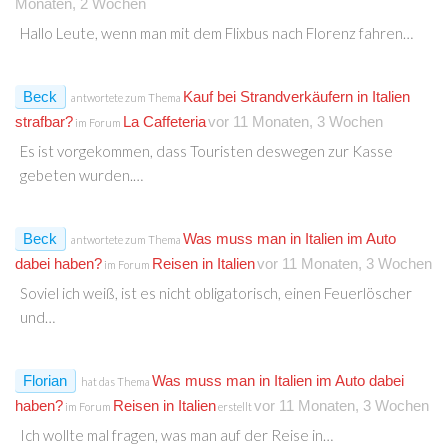
Monaten, 2 Wochen
Hallo Leute, wenn man mit dem Flixbus nach Florenz fahren…
Beck
Kauf bei Strandverkäufern in Italien
antwortete zum Thema
strafbar?
La Caffeteria
vor 11 Monaten, 3 Wochen
im Forum
Es ist vorgekommen, dass Touristen deswegen zur Kasse
gebeten wurden.…
Beck
Was muss man in Italien im Auto
antwortete zum Thema
dabei haben?
Reisen in Italien
vor 11 Monaten, 3 Wochen
im Forum
Soviel ich weiß, ist es nicht obligatorisch, einen Feuerlöscher
und…
Florian
Was muss man in Italien im Auto dabei
hat das Thema
haben?
Reisen in Italien
vor 11 Monaten, 3 Wochen
im Forum
erstellt
Ich wollte mal fragen, was man auf der Reise in…