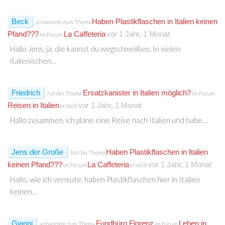
Beck
Haben Plastikflaschen in Italien keinen
antwortete zum Thema
Pfand???
La Caffeteria
vor 1 Jahr, 1 Monat
im Forum
Hallo Jens, ja, die kannst du wegschmeißen. In vielen
italienischen…
Friedrich
Ersatzkanister in Italien möglich?
hat das Thema
im Forum
Reisen in Italien
vor 1 Jahr, 1 Monat
erstellt
Hallo zusammen, ich plane eine Reise nach Italien und habe…
Jens der Große
Haben Plastikflaschen in Italien
hat das Thema
keinen Pfand???
La Caffeteria
vor 1 Jahr, 1 Monat
im Forum
erstellt
Hallo, wie ich vermute, haben Plastikflaschen hier in Italien
keinen…
Gianni
Fundbüro Florenz
Leben in
antwortete zum Thema
im Forum