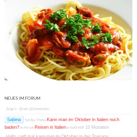
NEUES IM FORUM
Zeige 1 - 20 von 20 Elementen
Sabina
Kann man im Oktober in Italien noch
hat das Thema
baden?
Reisen in Italien
vor 10 Monaten
im Forum
erstellt
Hallo, sagt mal, kann man im Oktober in der Toskana…