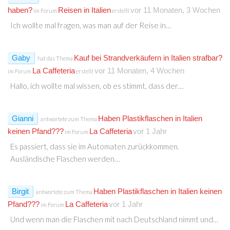
haben?
Reisen in Italien
vor 11 Monaten, 3 Wochen
im Forum
erstellt
Ich wollte mal fragen, was man auf der Reise in…
Gaby
Kauf bei Strandverkäufern in Italien strafbar?
hat das Thema
La Caffeteria
vor 11 Monaten, 4 Wochen
im Forum
erstellt
Hallo, ich wollte mal wissen, ob es stimmt, dass der…
Gianni
Haben Plastikflaschen in Italien
antwortete zum Thema
keinen Pfand???
La Caffeteria
vor 1 Jahr
im Forum
Es passiert, dass sie im Automaten zurückkommen.
Ausländische Flaschen werden…
Birgit
Haben Plastikflaschen in Italien keinen
antwortete zum Thema
Pfand???
La Caffeteria
vor 1 Jahr
im Forum
Und wenn man die Flaschen mit nach Deutschland nimmt und…