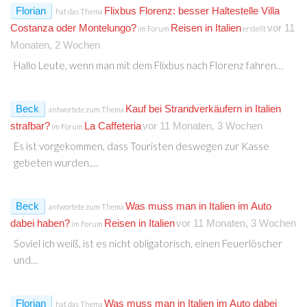
Florian
Flixbus Florenz: besser Haltestelle Villa
hat das Thema
Costanza oder Montelungo?
Reisen in Italien
vor 11
im Forum
erstellt
Monaten, 2 Wochen
Hallo Leute, wenn man mit dem Flixbus nach Florenz fahren…
Beck
Kauf bei Strandverkäufern in Italien
antwortete zum Thema
strafbar?
La Caffeteria
vor 11 Monaten, 3 Wochen
im Forum
Es ist vorgekommen, dass Touristen deswegen zur Kasse
gebeten wurden.…
Beck
Was muss man in Italien im Auto
antwortete zum Thema
dabei haben?
Reisen in Italien
vor 11 Monaten, 3 Wochen
im Forum
Soviel ich weiß, ist es nicht obligatorisch, einen Feuerlöscher
und…
Florian
Was muss man in Italien im Auto dabei
hat das Thema