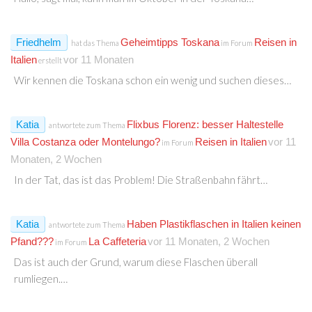
Friedhelm
Geheimtipps Toskana
Reisen in
hat das Thema
im Forum
Italien
vor 11 Monaten
erstellt
Wir kennen die Toskana schon ein wenig und suchen dieses…
Katia
Flixbus Florenz: besser Haltestelle
antwortete zum Thema
Villa Costanza oder Montelungo?
Reisen in Italien
vor 11
im Forum
Monaten, 2 Wochen
In der Tat, das ist das Problem! Die Straßenbahn fährt…
Katia
Haben Plastikflaschen in Italien keinen
antwortete zum Thema
Pfand???
La Caffeteria
vor 11 Monaten, 2 Wochen
im Forum
Das ist auch der Grund, warum diese Flaschen überall
rumliegen.…