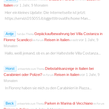
Italien
vor 1 Jahr, 9 Monaten
Hier ein kleines Update: Die Internetseite ist jetzt:
https://servizi.055055.it/oggettitrovatife/home Man…
Antje
Gepäckaufbewahrung bei Villa Costanza in
hat das Thema
Florenz Scandicci
Reisen in Italien
vor 1 Jahr, 9
im Forum
erstellt
Monaten
Hallo, weiß jemand, ob es an der Haltestelle Villa Costanza…
Horst
Diebstahlsanzeige in Italien bei
antwortete zum Thema
Carabinieri oder Polizei?
Reisen in Italien
vor 1 Jahr, 9
im Forum
Monaten
In Florenz haben sie mich zu den Carabinieri in Piazza…
Beck
Parken in Marina di Vecchiano
antwortete zum Thema
im Forum