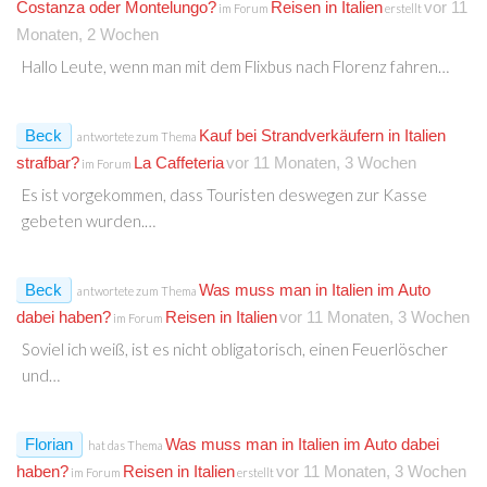
Costanza oder Montelungo?
Reisen in Italien
vor 11
im Forum
erstellt
Monaten, 2 Wochen
Hallo Leute, wenn man mit dem Flixbus nach Florenz fahren…
Beck
Kauf bei Strandverkäufern in Italien
antwortete zum Thema
strafbar?
La Caffeteria
vor 11 Monaten, 3 Wochen
im Forum
Es ist vorgekommen, dass Touristen deswegen zur Kasse
gebeten wurden.…
Beck
Was muss man in Italien im Auto
antwortete zum Thema
dabei haben?
Reisen in Italien
vor 11 Monaten, 3 Wochen
im Forum
Soviel ich weiß, ist es nicht obligatorisch, einen Feuerlöscher
und…
Florian
Was muss man in Italien im Auto dabei
hat das Thema
haben?
Reisen in Italien
vor 11 Monaten, 3 Wochen
im Forum
erstellt