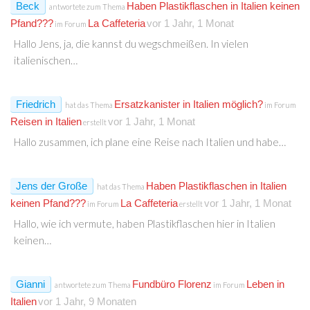
Beck
Haben Plastikflaschen in Italien keinen
antwortete zum Thema
Pfand???
La Caffeteria
vor 1 Jahr, 1 Monat
im Forum
Hallo Jens, ja, die kannst du wegschmeißen. In vielen
italienischen…
Friedrich
Ersatzkanister in Italien möglich?
hat das Thema
im Forum
Reisen in Italien
vor 1 Jahr, 1 Monat
erstellt
Hallo zusammen, ich plane eine Reise nach Italien und habe…
Jens der Große
Haben Plastikflaschen in Italien
hat das Thema
keinen Pfand???
La Caffeteria
vor 1 Jahr, 1 Monat
im Forum
erstellt
Hallo, wie ich vermute, haben Plastikflaschen hier in Italien
keinen…
Gianni
Fundbüro Florenz
Leben in
antwortete zum Thema
im Forum
Italien
vor 1 Jahr, 9 Monaten