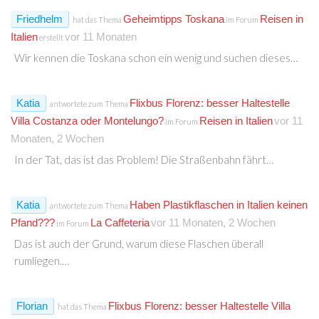
Friedhelm
Geheimtipps Toskana
Reisen in
hat das Thema
im Forum
Italien
vor 11 Monaten
erstellt
Wir kennen die Toskana schon ein wenig und suchen dieses…
Katia
Flixbus Florenz: besser Haltestelle
antwortete zum Thema
Villa Costanza oder Montelungo?
Reisen in Italien
vor 11
im Forum
Monaten, 2 Wochen
In der Tat, das ist das Problem! Die Straßenbahn fährt…
Katia
Haben Plastikflaschen in Italien keinen
antwortete zum Thema
Pfand???
La Caffeteria
vor 11 Monaten, 2 Wochen
im Forum
Das ist auch der Grund, warum diese Flaschen überall
rumliegen.…
Florian
Flixbus Florenz: besser Haltestelle Villa
hat das Thema