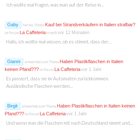
Ich wollte mal fragen, was man auf der Reise in…
Gaby
Kauf bei Strandverkäufern in Italien strafbar?
hat das Thema
La Caffeteria
vor 12 Monaten
im Forum
erstellt
Hallo, ich wollte mal wissen, ob es stimmt, dass der…
Gianni
Haben Plastikflaschen in Italien
antwortete zum Thema
keinen Pfand???
La Caffeteria
vor 1 Jahr
im Forum
Es passiert, dass sie im Automaten zurückkommen.
Ausländische Flaschen werden…
Birgit
Haben Plastikflaschen in Italien keinen
antwortete zum Thema
Pfand???
La Caffeteria
vor 1 Jahr
im Forum
Und wenn man die Flaschen mit nach Deutschland nimmt und…