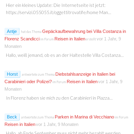
Hier ein kleines Update: Die Internetseite ist jetzt:
https://servizi.055055.it/oggettitrovatife/home Man…
Antje
Gepäckaufbewahrung bei Villa Costanza in
hat das Thema
Florenz Scandicci
Reisen in Italien
vor 1 Jahr, 9
im Forum
erstellt
Monaten
Hallo, weiß jemand, ob es an der Haltestelle Villa Costanza…
Horst
Diebstahlsanzeige in Italien bei
antwortete zum Thema
Carabinieri oder Polizei?
Reisen in Italien
vor 1 Jahr, 9
im Forum
Monaten
In Florenz haben sie mich zu den Carabinieri in Piazza…
Beck
Parken in Marina di Vecchiano
antwortete zum Thema
im Forum
Reisen in Italien
vor 1 Jahr, 9 Monaten
Hallo, ab Ende September muss nicht mehr bezahlt werden,