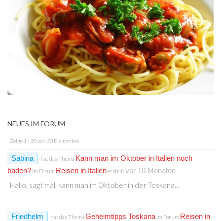
NEUES IM FORUM
Zeige 1 - 20 von 20 Elementen
Sabina
Kann man im Oktober in Italien noch
hat das Thema
baden?
Reisen in Italien
vor 10 Monaten
im Forum
erstellt
Hallo, sagt mal, kann man im Oktober in der Toskana…
Friedhelm
Geheimtipps Toskana
Reisen in
hat das Thema
im Forum