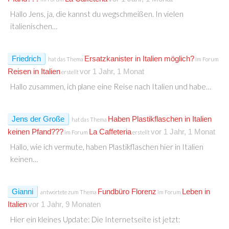
Hallo Jens, ja, die kannst du wegschmeißen. In vielen
italienischen…
Friedrich
Ersatzkanister in Italien möglich?
hat das Thema
im Forum
Reisen in Italien
vor 1 Jahr, 1 Monat
erstellt
Hallo zusammen, ich plane eine Reise nach Italien und habe…
Jens der Große
Haben Plastikflaschen in Italien
hat das Thema
keinen Pfand???
La Caffeteria
vor 1 Jahr, 1 Monat
im Forum
erstellt
Hallo, wie ich vermute, haben Plastikflaschen hier in Italien
keinen…
Gianni
Fundbüro Florenz
Leben in
antwortete zum Thema
im Forum
Italien
vor 1 Jahr, 9 Monaten
Hier ein kleines Update: Die Internetseite ist jetzt: