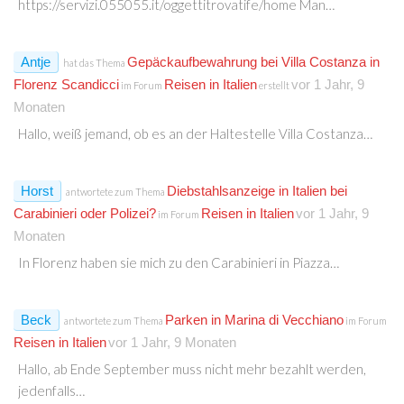
https://servizi.055055.it/oggettitrovatife/home Man…
Antje
Gepäckaufbewahrung bei Villa Costanza in
hat das Thema
Florenz Scandicci
Reisen in Italien
vor 1 Jahr, 9
im Forum
erstellt
Monaten
Hallo, weiß jemand, ob es an der Haltestelle Villa Costanza…
Horst
Diebstahlsanzeige in Italien bei
antwortete zum Thema
Carabinieri oder Polizei?
Reisen in Italien
vor 1 Jahr, 9
im Forum
Monaten
In Florenz haben sie mich zu den Carabinieri in Piazza…
Beck
Parken in Marina di Vecchiano
antwortete zum Thema
im Forum
Reisen in Italien
vor 1 Jahr, 9 Monaten
Hallo, ab Ende September muss nicht mehr bezahlt werden,
jedenfalls…