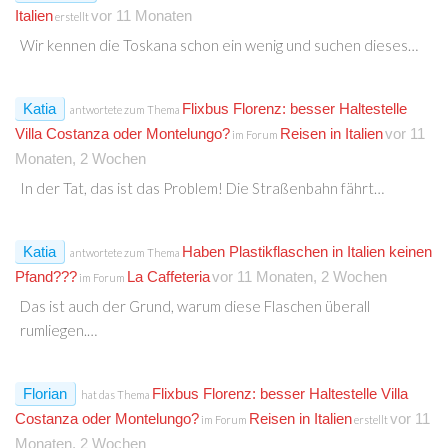
Italien
vor 11 Monaten
erstellt
Wir kennen die Toskana schon ein wenig und suchen dieses…
Katia
Flixbus Florenz: besser Haltestelle
antwortete zum Thema
Villa Costanza oder Montelungo?
Reisen in Italien
vor 11
im Forum
Monaten, 2 Wochen
In der Tat, das ist das Problem! Die Straßenbahn fährt…
Katia
Haben Plastikflaschen in Italien keinen
antwortete zum Thema
Pfand???
La Caffeteria
vor 11 Monaten, 2 Wochen
im Forum
Das ist auch der Grund, warum diese Flaschen überall
rumliegen.…
Florian
Flixbus Florenz: besser Haltestelle Villa
hat das Thema
Costanza oder Montelungo?
Reisen in Italien
vor 11
im Forum
erstellt
Monaten, 2 Wochen