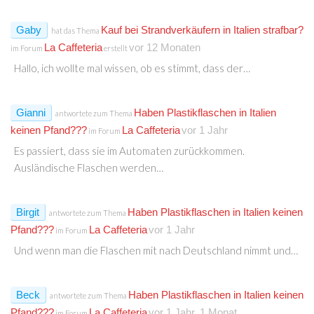
Gaby
Kauf bei Strandverkäufern in Italien strafbar?
hat das Thema
La Caffeteria
vor 12 Monaten
im Forum
erstellt
Hallo, ich wollte mal wissen, ob es stimmt, dass der…
Gianni
Haben Plastikflaschen in Italien
antwortete zum Thema
keinen Pfand???
La Caffeteria
vor 1 Jahr
im Forum
Es passiert, dass sie im Automaten zurückkommen.
Ausländische Flaschen werden…
Birgit
Haben Plastikflaschen in Italien keinen
antwortete zum Thema
Pfand???
La Caffeteria
vor 1 Jahr
im Forum
Und wenn man die Flaschen mit nach Deutschland nimmt und…
Beck
Haben Plastikflaschen in Italien keinen
antwortete zum Thema
Pfand???
La Caffeteria
vor 1 Jahr, 1 Monat
im Forum