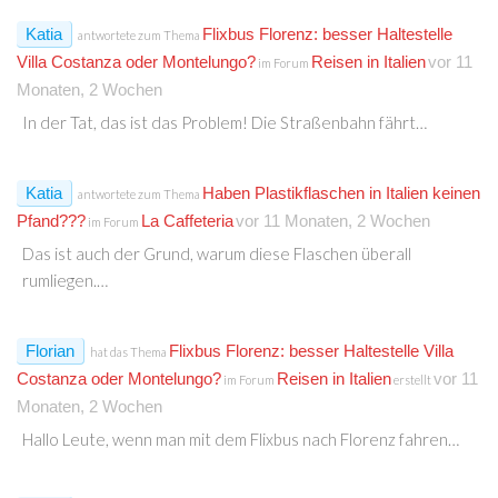
Katia
Flixbus Florenz: besser Haltestelle
antwortete zum Thema
Villa Costanza oder Montelungo?
Reisen in Italien
vor 11
im Forum
Monaten, 2 Wochen
In der Tat, das ist das Problem! Die Straßenbahn fährt…
Katia
Haben Plastikflaschen in Italien keinen
antwortete zum Thema
Pfand???
La Caffeteria
vor 11 Monaten, 2 Wochen
im Forum
Das ist auch der Grund, warum diese Flaschen überall
rumliegen.…
Florian
Flixbus Florenz: besser Haltestelle Villa
hat das Thema
Costanza oder Montelungo?
Reisen in Italien
vor 11
im Forum
erstellt
Monaten, 2 Wochen
Hallo Leute, wenn man mit dem Flixbus nach Florenz fahren…