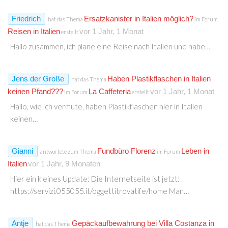
Friedrich
Ersatzkanister in Italien möglich?
hat das Thema
im Forum
Reisen in Italien
vor 1 Jahr, 1 Monat
erstellt
Hallo zusammen, ich plane eine Reise nach Italien und habe…
Jens der Große
Haben Plastikflaschen in Italien
hat das Thema
keinen Pfand???
La Caffeteria
vor 1 Jahr, 1 Monat
im Forum
erstellt
Hallo, wie ich vermute, haben Plastikflaschen hier in Italien
keinen…
Gianni
Fundbüro Florenz
Leben in
antwortete zum Thema
im Forum
Italien
vor 1 Jahr, 9 Monaten
Hier ein kleines Update: Die Internetseite ist jetzt:
https://servizi.055055.it/oggettitrovatife/home Man…
Antje
Gepäckaufbewahrung bei Villa Costanza in
hat das Thema