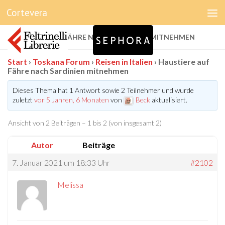
Cortevera
Unter dem Inhalt
HAUSTIERE AUF FÄHRE NACH SARDINIEN MITNEHMEN
Start
›
Toskana Forum
›
Reisen in Italien
›
Haustiere auf
Fähre nach Sardinien mitnehmen
Dieses Thema hat 1 Antwort sowie 2 Teilnehmer und wurde
zuletzt
vor 5 Jahren, 6 Monaten
von
Beck
aktualisiert.
Ansicht von 2 Beiträgen – 1 bis 2 (von insgesamt 2)
Autor
Beiträge
7. Januar 2021 um 18:33 Uhr
#2102
Melissa