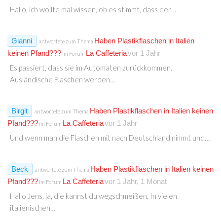
Hallo, ich wollte mal wissen, ob es stimmt, dass der…
Gianni
Haben Plastikflaschen in Italien
antwortete zum Thema
keinen Pfand???
La Caffeteria
vor 1 Jahr
im Forum
Es passiert, dass sie im Automaten zurückkommen.
Ausländische Flaschen werden…
Birgit
Haben Plastikflaschen in Italien keinen
antwortete zum Thema
Pfand???
La Caffeteria
vor 1 Jahr
im Forum
Und wenn man die Flaschen mit nach Deutschland nimmt und…
Beck
Haben Plastikflaschen in Italien keinen
antwortete zum Thema
Pfand???
La Caffeteria
vor 1 Jahr, 1 Monat
im Forum
Hallo Jens, ja, die kannst du wegschmeißen. In vielen
italienischen…