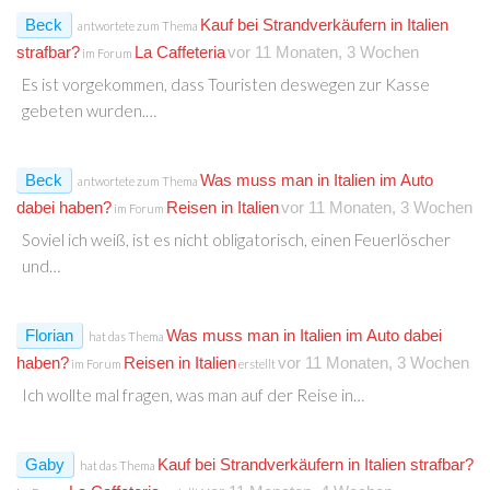
Beck
Kauf bei Strandverkäufern in Italien
antwortete zum Thema
strafbar?
La Caffeteria
vor 11 Monaten, 3 Wochen
im Forum
Es ist vorgekommen, dass Touristen deswegen zur Kasse
gebeten wurden.…
Beck
Was muss man in Italien im Auto
antwortete zum Thema
dabei haben?
Reisen in Italien
vor 11 Monaten, 3 Wochen
im Forum
Soviel ich weiß, ist es nicht obligatorisch, einen Feuerlöscher
und…
Florian
Was muss man in Italien im Auto dabei
hat das Thema
haben?
Reisen in Italien
vor 11 Monaten, 3 Wochen
im Forum
erstellt
Ich wollte mal fragen, was man auf der Reise in…
Gaby
Kauf bei Strandverkäufern in Italien strafbar?
hat das Thema