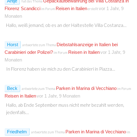
Antje
Gepäckaufbewahrung bei Villa Costanza in
hat das Thema
Florenz Scandicci
Reisen in Italien
vor 1 Jahr, 9
im Forum
erstellt
Monaten
Hallo, weiß jemand, ob es an der Haltestelle Villa Costanza…
Horst
Diebstahlsanzeige in Italien bei
antwortete zum Thema
Carabinieri oder Polizei?
Reisen in Italien
vor 1 Jahr, 9
im Forum
Monaten
In Florenz haben sie mich zu den Carabinieri in Piazza…
Beck
Parken in Marina di Vecchiano
antwortete zum Thema
im Forum
Reisen in Italien
vor 1 Jahr, 9 Monaten
Hallo, ab Ende September muss nicht mehr bezahlt werden,
jedenfalls…
Friedhelm
Parken in Marina di Vecchiano
antwortete zum Thema
im