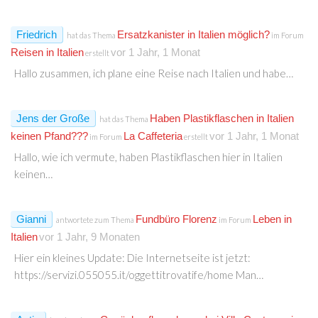
Friedrich
Ersatzkanister in Italien möglich?
hat das Thema
im Forum
Reisen in Italien
vor 1 Jahr, 1 Monat
erstellt
Hallo zusammen, ich plane eine Reise nach Italien und habe…
Jens der Große
Haben Plastikflaschen in Italien
hat das Thema
keinen Pfand???
La Caffeteria
vor 1 Jahr, 1 Monat
im Forum
erstellt
Hallo, wie ich vermute, haben Plastikflaschen hier in Italien
keinen…
Gianni
Fundbüro Florenz
Leben in
antwortete zum Thema
im Forum
Italien
vor 1 Jahr, 9 Monaten
Hier ein kleines Update: Die Internetseite ist jetzt:
https://servizi.055055.it/oggettitrovatife/home Man…