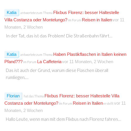
Katia
Flixbus Florenz: besser Haltestelle
antwortete zum Thema
Villa Costanza oder Montelungo?
Reisen in Italien
vor 11
im Forum
Monaten, 2 Wochen
In der Tat, das ist das Problem! Die Straßenbahn fährt…
Katia
Haben Plastikflaschen in Italien keinen
antwortete zum Thema
Pfand???
La Caffeteria
vor 11 Monaten, 2 Wochen
im Forum
Das ist auch der Grund, warum diese Flaschen überall
rumliegen.…
Florian
Flixbus Florenz: besser Haltestelle Villa
hat das Thema
Costanza oder Montelungo?
Reisen in Italien
vor 11
im Forum
erstellt
Monaten, 2 Wochen
Hallo Leute, wenn man mit dem Flixbus nach Florenz fahren…