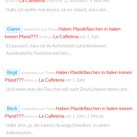
La Caffeteria
vor 11 Monaten, 4 Wochen
im Forum
erstellt
Hallo, ich wollte mal wissen, ob es stimmt, dass der…
Gianni
Haben Plastikflaschen in Italien
antwortete zum Thema
keinen Pfand???
La Caffeteria
vor 1 Jahr
im Forum
Es passiert, dass sie im Automaten zurückkommen.
Ausländische Flaschen werden…
Birgit
Haben Plastikflaschen in Italien keinen
antwortete zum Thema
Pfand???
La Caffeteria
vor 1 Jahr
im Forum
Und wenn man die Flaschen mit nach Deutschland nimmt und…
Beck
Haben Plastikflaschen in Italien keinen
antwortete zum Thema
Pfand???
La Caffeteria
vor 1 Jahr, 1 Monat
im Forum
Hallo Jens, ja, die kannst du wegschmeißen. In vielen
italienischen…