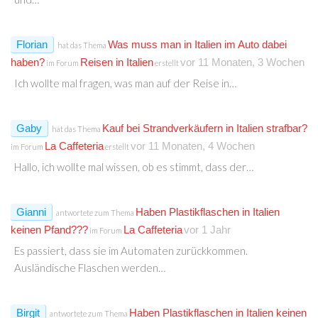
Florian
Was muss man in Italien im Auto dabei
hat das Thema
haben?
Reisen in Italien
vor 11 Monaten, 3 Wochen
im Forum
erstellt
Ich wollte mal fragen, was man auf der Reise in…
Gaby
Kauf bei Strandverkäufern in Italien strafbar?
hat das Thema
La Caffeteria
vor 11 Monaten, 4 Wochen
im Forum
erstellt
Hallo, ich wollte mal wissen, ob es stimmt, dass der…
Gianni
Haben Plastikflaschen in Italien
antwortete zum Thema
keinen Pfand???
La Caffeteria
vor 1 Jahr
im Forum
Es passiert, dass sie im Automaten zurückkommen.
Ausländische Flaschen werden…
Birgit
Haben Plastikflaschen in Italien keinen
antwortete zum Thema