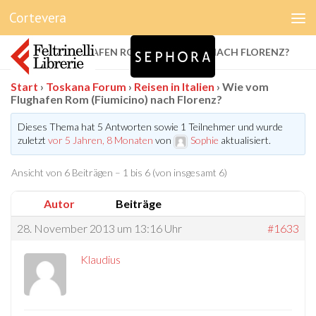
Cortevera
Unter dem Inhalt
WIE VOM FLUGHAFEN ROM (FIUMICINO) NACH FLORENZ?
Start
›
Toskana Forum
›
Reisen in Italien
›
Wie vom
Flughafen Rom (Fiumicino) nach Florenz?
Dieses Thema hat 5 Antworten sowie 1 Teilnehmer und wurde
zuletzt
vor 5 Jahren, 8 Monaten
von
Sophie
aktualisiert.
Ansicht von 6 Beiträgen – 1 bis 6 (von insgesamt 6)
Autor
Beiträge
28. November 2013 um 13:16 Uhr
#1633
Klaudius