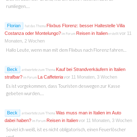
rumliegen.…
Florian
Flixbus Florenz: besser Haltestelle Villa
hat das Thema
Costanza oder Montelungo?
Reisen in Italien
vor 11
im Forum
erstellt
Monaten, 2 Wochen
Hallo Leute, wenn man mit dem Flixbus nach Florenz fahren…
Beck
Kauf bei Strandverkäufern in Italien
antwortete zum Thema
strafbar?
La Caffeteria
vor 11 Monaten, 3 Wochen
im Forum
Es ist vorgekommen, dass Touristen deswegen zur Kasse
gebeten wurden.…
Beck
Was muss man in Italien im Auto
antwortete zum Thema
dabei haben?
Reisen in Italien
vor 11 Monaten, 3 Wochen
im Forum
Soviel ich weiß, ist es nicht obligatorisch, einen Feuerlöscher
und…