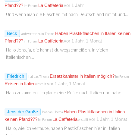
Pfand???
La Caffeteria
vor 1 Jahr
im Forum
Und wenn man die Flaschen mit nach Deutschland nimmt und…
Beck
Haben Plastikflaschen in Italien keinen
antwortete zum Thema
Pfand???
La Caffeteria
vor 1 Jahr, 1 Monat
im Forum
Hallo Jens, ja, die kannst du wegschmeißen. In vielen
italienischen…
Friedrich
Ersatzkanister in Italien möglich?
hat das Thema
im Forum
Reisen in Italien
vor 1 Jahr, 1 Monat
erstellt
Hallo zusammen, ich plane eine Reise nach Italien und habe…
Jens der Große
Haben Plastikflaschen in Italien
hat das Thema
keinen Pfand???
La Caffeteria
vor 1 Jahr, 1 Monat
im Forum
erstellt
Hallo, wie ich vermute, haben Plastikflaschen hier in Italien