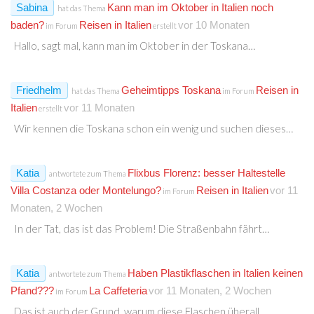
Sabina
Kann man im Oktober in Italien noch
hat das Thema
baden?
Reisen in Italien
vor 10 Monaten
im Forum
erstellt
Hallo, sagt mal, kann man im Oktober in der Toskana…
Friedhelm
Geheimtipps Toskana
Reisen in
hat das Thema
im Forum
Italien
vor 11 Monaten
erstellt
Wir kennen die Toskana schon ein wenig und suchen dieses…
Katia
Flixbus Florenz: besser Haltestelle
antwortete zum Thema
Villa Costanza oder Montelungo?
Reisen in Italien
vor 11
im Forum
Monaten, 2 Wochen
In der Tat, das ist das Problem! Die Straßenbahn fährt…
Katia
Haben Plastikflaschen in Italien keinen
antwortete zum Thema
Pfand???
La Caffeteria
vor 11 Monaten, 2 Wochen
im Forum
Das ist auch der Grund, warum diese Flaschen überall