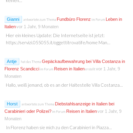
keinen…
Gianni
Fundbüro Florenz
Leben in
antwortete zum Thema
im Forum
Italien
vor 1 Jahr, 9 Monaten
Hier ein kleines Update: Die Internetseite ist jetzt:
https://servizi.055055.it/oggettitrovatife/home Man…
Antje
Gepäckaufbewahrung bei Villa Costanza in
hat das Thema
Florenz Scandicci
Reisen in Italien
vor 1 Jahr, 9
im Forum
erstellt
Monaten
Hallo, weiß jemand, ob es an der Haltestelle Villa Costanza…
Horst
Diebstahlsanzeige in Italien bei
antwortete zum Thema
Carabinieri oder Polizei?
Reisen in Italien
vor 1 Jahr, 9
im Forum
Monaten
In Florenz haben sie mich zu den Carabinieri in Piazza…