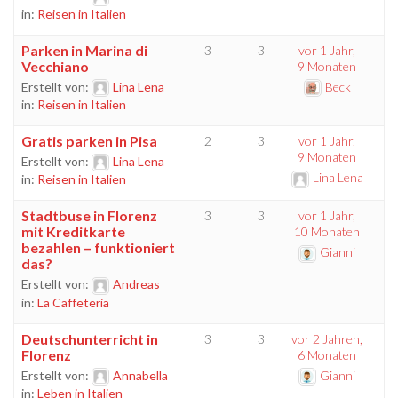
in:
Reisen in Italien
Parken in Marina di
3
3
vor 1 Jahr,
Vecchiano
9 Monaten
Erstellt von:
Lina Lena
Beck
in:
Reisen in Italien
Gratis parken in Pisa
2
3
vor 1 Jahr,
9 Monaten
Erstellt von:
Lina Lena
Lina Lena
in:
Reisen in Italien
Stadtbuse in Florenz
3
3
vor 1 Jahr,
mit Kreditkarte
10 Monaten
bezahlen – funktioniert
Gianni
das?
Erstellt von:
Andreas
in:
La Caffeteria
Deutschunterricht in
3
3
vor 2 Jahren,
Florenz
6 Monaten
Erstellt von:
Annabella
Gianni
in:
Leben in Italien