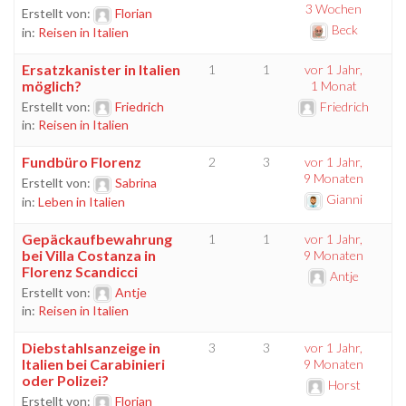
3 Wochen
Erstellt von:
Florian
Beck
in:
Reisen in Italien
Ersatzkanister in Italien
1
1
vor 1 Jahr,
möglich?
1 Monat
Erstellt von:
Friedrich
Friedrich
in:
Reisen in Italien
Fundbüro Florenz
2
3
vor 1 Jahr,
9 Monaten
Erstellt von:
Sabrina
Gianni
in:
Leben in Italien
Gepäckaufbewahrung
1
1
vor 1 Jahr,
bei Villa Costanza in
9 Monaten
Florenz Scandicci
Antje
Erstellt von:
Antje
in:
Reisen in Italien
Diebstahlsanzeige in
3
3
vor 1 Jahr,
Italien bei Carabinieri
9 Monaten
oder Polizei?
Horst
Erstellt von:
Florian