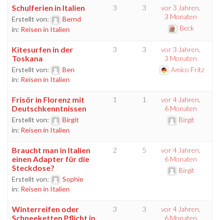
Schulferien in Italien
3
3
vor 3 Jahren,
3 Monaten
Erstellt von:
Bernd
Beck
in:
Reisen in Italien
Kitesurfen in der
3
3
vor 3 Jahren,
Toskana
3 Monaten
Erstellt von:
Ben
Amico Fritz
in:
Reisen in Italien
Frisör in Florenz mit
1
1
vor 4 Jahren,
Deutschkenntnissen
6 Monaten
Erstellt von:
Birgit
Birgit
in:
Reisen in Italien
Braucht man in Italien
2
5
vor 4 Jahren,
einen Adapter für die
6 Monaten
Steckdose?
Birgit
Erstellt von:
Sophie
in:
Reisen in Italien
Winterreifen oder
3
3
vor 4 Jahren,
Schneeketten Pflicht in
6 Monaten