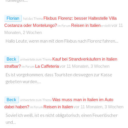
rumliegen.…
Florian
Flixbus Florenz: besser Haltestelle Villa
hat das Thema
Costanza oder Montelungo?
Reisen in Italien
vor 11
im Forum
erstellt
Monaten, 2 Wochen
Hallo Leute, wenn man mit dem Flixbus nach Florenz fahren…
Beck
Kauf bei Strandverkäufern in Italien
antwortete zum Thema
strafbar?
La Caffeteria
vor 11 Monaten, 3 Wochen
im Forum
Es ist vorgekommen, dass Touristen deswegen zur Kasse
gebeten wurden.…
Beck
Was muss man in Italien im Auto
antwortete zum Thema
dabei haben?
Reisen in Italien
vor 11 Monaten, 3 Wochen
im Forum
Soviel ich weiß, ist es nicht obligatorisch, einen Feuerlöscher
und…