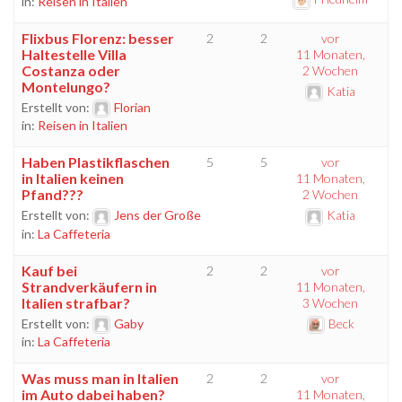
in:
Reisen in Italien
Flixbus Florenz: besser
2
2
vor
Haltestelle Villa
11 Monaten,
Costanza oder
2 Wochen
Montelungo?
Katia
Erstellt von:
Florian
in:
Reisen in Italien
Haben Plastikflaschen
5
5
vor
in Italien keinen
11 Monaten,
Pfand???
2 Wochen
Erstellt von:
Jens der Große
Katia
in:
La Caffeteria
Kauf bei
2
2
vor
Strandverkäufern in
11 Monaten,
Italien strafbar?
3 Wochen
Erstellt von:
Gaby
Beck
in:
La Caffeteria
Was muss man in Italien
2
2
vor
im Auto dabei haben?
11 Monaten,