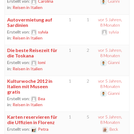
Erstellt von:
Carolina
Gianni
in:
Reisen in Italien
Autovermietung auf
1
1
vor 5 Jahren,
Sardinien
8 Monaten
Erstellt von:
sylvia
sylvia
in:
Reisen in Italien
Die beste Reisezeit für
1
2
vor 5 Jahren,
die Toskana
8 Monaten
Erstellt von:
lomi
Gianni
in:
Reisen in Italien
Kulturwoche 2012 in
1
2
vor 5 Jahren,
Italien mit Museen
8 Monaten
gratis
Gianni
Erstellt von:
Bea
in:
Reisen in Italien
Karten reservieren für
1
5
vor 5 Jahren,
die Uffizien in Florenz
8 Monaten
Erstellt von:
Petra
Beck