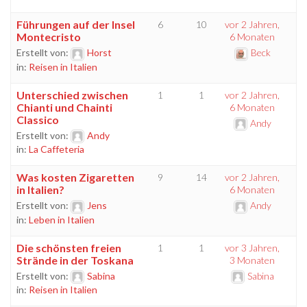
Führungen auf der Insel
6
10
vor 2 Jahren,
Montecristo
6 Monaten
Erstellt von:
Horst
Beck
in:
Reisen in Italien
Unterschied zwischen
1
1
vor 2 Jahren,
Chianti und Chainti
6 Monaten
Classico
Andy
Erstellt von:
Andy
in:
La Caffeteria
Was kosten Zigaretten
9
14
vor 2 Jahren,
in Italien?
6 Monaten
Erstellt von:
Jens
Andy
in:
Leben in Italien
Die schönsten freien
1
1
vor 3 Jahren,
Strände in der Toskana
3 Monaten
Erstellt von:
Sabina
Sabina
in:
Reisen in Italien