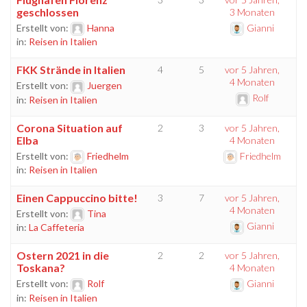
geschlossen
3 Monaten
Erstellt von:
Hanna
Gianni
in:
Reisen in Italien
FKK Strände in Italien
4
5
vor 5 Jahren,
4 Monaten
Erstellt von:
Juergen
Rolf
in:
Reisen in Italien
Corona Situation auf
2
3
vor 5 Jahren,
Elba
4 Monaten
Erstellt von:
Friedhelm
Friedhelm
in:
Reisen in Italien
Einen Cappuccino bitte!
3
7
vor 5 Jahren,
4 Monaten
Erstellt von:
Tina
Gianni
in:
La Caffeteria
Ostern 2021 in die
2
2
vor 5 Jahren,
Toskana?
4 Monaten
Erstellt von:
Rolf
Gianni
in:
Reisen in Italien