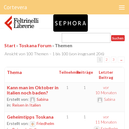
Cortevera
Unter dem Inhalt
THEMEN
Start
›
Toskana Forum
›
Themen
Ansicht von 100 Themen – 1 bis 100 (von insgesamt 206)
1
2
3
→
Thema
Teilnehmer
Beiträge
Letzter
Beitrag
Kann man im Oktober in
1
1
vor
Italien noch baden?
10 Monaten
Erstellt von:
Sabina
Sabina
in:
Reisen in Italien
Geheimtipps Toskana
1
1
vor
11 Monaten
Erstellt von:
Friedhelm
Friedhelm