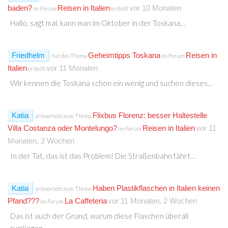
baden?
Reisen in Italien
vor 10 Monaten
im Forum
erstellt
Hallo, sagt mal, kann man im Oktober in der Toskana…
Friedhelm
Geheimtipps Toskana
Reisen in
hat das Thema
im Forum
Italien
vor 11 Monaten
erstellt
Wir kennen die Toskana schon ein wenig und suchen dieses…
Katia
Flixbus Florenz: besser Haltestelle
antwortete zum Thema
Villa Costanza oder Montelungo?
Reisen in Italien
vor 11
im Forum
Monaten, 2 Wochen
In der Tat, das ist das Problem! Die Straßenbahn fährt…
Katia
Haben Plastikflaschen in Italien keinen
antwortete zum Thema
Pfand???
La Caffeteria
vor 11 Monaten, 2 Wochen
im Forum
Das ist auch der Grund, warum diese Flaschen überall