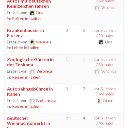
Autos mit deutschen
7 Monaten
Kennzeichen fahren
Veronica
Erstellt von:
Lina
in:
Reisen in Italien
Krankenhäuser in
3
5
vor 5 Jahren,
Florenz
7 Monaten
Erstellt von:
Manuela
Lina
in:
Leben in Italien
Zoologische Gärten in
1
1
vor 5 Jahren,
der Toskana
7 Monaten
Erstellt von:
Veronica
Veronica
in:
Reisen in Italien
Autobahngebühren in
3
7
vor 5 Jahren,
Italien
7 Monaten
Erstellt von:
Barbarossa
Gianni
in:
Reisen in Italien
deutscher
2
4
vor 5 Jahren,
Weihnachtsmarkt in
7 Monaten