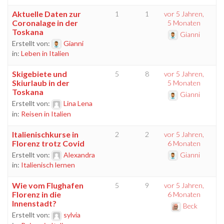
Aktuelle Daten zur
1
1
vor 5 Jahren,
Coronalage in der
5 Monaten
Toskana
Gianni
Erstellt von:
Gianni
in:
Leben in Italien
Skigebiete und
5
8
vor 5 Jahren,
Skiurlaub in der
5 Monaten
Toskana
Gianni
Erstellt von:
Lina Lena
in:
Reisen in Italien
Italienischkurse in
2
2
vor 5 Jahren,
Florenz trotz Covid
6 Monaten
Erstellt von:
Alexandra
Gianni
in:
Italienisch lernen
Wie vom Flughafen
5
9
vor 5 Jahren,
Florenz in die
6 Monaten
Innenstadt?
Beck
Erstellt von:
sylvia