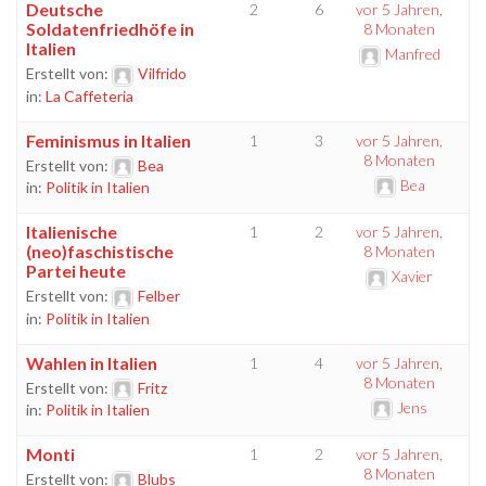
Deutsche
2
6
vor 5 Jahren,
Soldatenfriedhöfe in
8 Monaten
Italien
Manfred
Erstellt von:
Vilfrido
in:
La Caffeteria
Feminismus in Italien
1
3
vor 5 Jahren,
8 Monaten
Erstellt von:
Bea
Bea
in:
Politik in Italien
Italienische
1
2
vor 5 Jahren,
(neo)faschistische
8 Monaten
Partei heute
Xavier
Erstellt von:
Felber
in:
Politik in Italien
Wahlen in Italien
1
4
vor 5 Jahren,
8 Monaten
Erstellt von:
Fritz
Jens
in:
Politik in Italien
Monti
1
2
vor 5 Jahren,
8 Monaten
Erstellt von:
Blubs