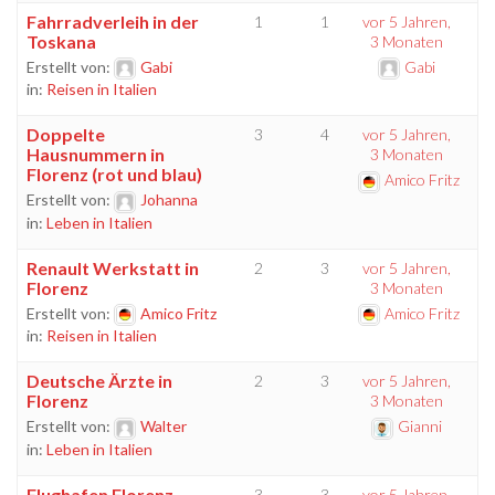
Fahrradverleih in der
1
1
vor 5 Jahren,
Toskana
3 Monaten
Erstellt von:
Gabi
Gabi
in:
Reisen in Italien
Doppelte
3
4
vor 5 Jahren,
Hausnummern in
3 Monaten
Florenz (rot und blau)
Amico Fritz
Erstellt von:
Johanna
in:
Leben in Italien
Renault Werkstatt in
2
3
vor 5 Jahren,
Florenz
3 Monaten
Erstellt von:
Amico Fritz
Amico Fritz
in:
Reisen in Italien
Deutsche Ärzte in
2
3
vor 5 Jahren,
Florenz
3 Monaten
Erstellt von:
Walter
Gianni
in:
Leben in Italien
Flughafen Florenz
3
3
vor 5 Jahren,