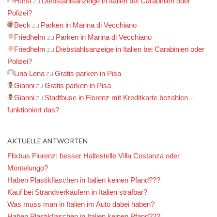
zu
Horst
Diebstahlsanzeige in Italien bei Carabinieri oder
Polizei?
zu
Beck
Parken in Marina di Vecchiano
zu
Friedhelm
Parken in Marina di Vecchiano
zu
Friedhelm
Diebstahlsanzeige in Italien bei Carabinieri oder
Polizei?
zu
Lina Lena
Gratis parken in Pisa
zu
Gianni
Gratis parken in Pisa
zu
Gianni
Stadtbuse in Florenz mit Kreditkarte bezahlen –
funktioniert das?
AKTUELLE ANTWORTEN
Flixbus Florenz: besser Haltestelle Villa Costanza oder
Montelungo?
Haben Plastikflaschen in Italien keinen Pfand???
Kauf bei Strandverkäufern in Italien strafbar?
Was muss man in Italien im Auto dabei haben?
Haben Plastikflaschen in Italien keinen Pfand???