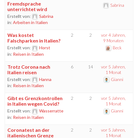
Fremdsprache
Sabrina
unterrichtet wird
Erstellt von:
Sabrina
in:
Arbeiten in Italien
Was kostet
2
2
vor 4 Jahren,
Falschparken in Italien?
9 Monaten
Erstellt von:
Horst
Beck
in:
Reisen in Italien
Trotz Corona nach
6
14
vor 5 Jahren,
Italien reisen
1 Monat
Erstellt von:
Hanna
Gianni
in:
Reisen in Italien
Gibt es Grenzkontrollen
2
2
vor 5 Jahren,
in Italien wegen Covid?
1 Monat
Erstellt von:
Wasserratte
Gianni
in:
Reisen in Italien
Coronatest an der
2
2
vor 5 Jahren,
italienischen Grenze
1 Monat